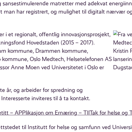
sansestimulerende matretter med adekvat energiinnta
et man har registrert, og mulighet til digitalt nærvær
r i et regionalt, offentlig innovasjonsprosjekt,
skningsfond Hovedstaden (2015 – 2017).
ærum kommune, Drammen kommune,
 kommune, Oslo Medtech, Helsetelefonen AS
fessor Anne Moen ved Universitetet i Oslo er
ste år, og arbeider for spredning og
nteresserte inviteres til å ta kontakt.
titt – APPlikasjon om Ernæring – TIlTak for helse og T
ttstedet til Institutt for helse og samfunn ved Universit