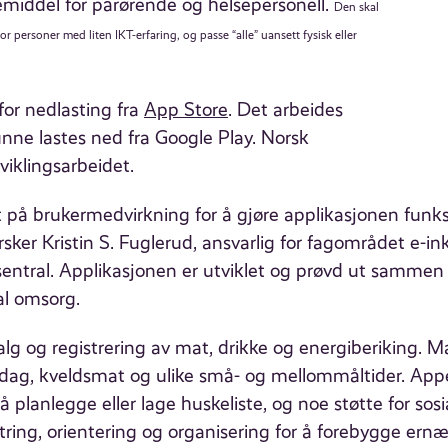
emiddel for pårørende og helsepersonell.
Den skal
or personer med liten IKT-erfaring, og passe “alle” uansett fysisk eller
for nedlasting fra
App Store
. Det arbeides
unne lastes ned fra Google Play. Norsk
viklingsarbeidet.
t på brukermedvirkning for å gjøre applikasjonen funksj
rsker Kristin S. Fuglerud, ansvarlig for fagområdet e-in
ntral. Applikasjonen er utviklet og prøvd ut sammen
l omsorg.
alg og registrering av mat, drikke og energiberiking. Ma
ddag, kveldsmat og ulike små- og mellommåltider. Appe
 planlegge eller lage huskeliste, og noe støtte for sosi
ntring, orientering og organisering for å forebygge ern