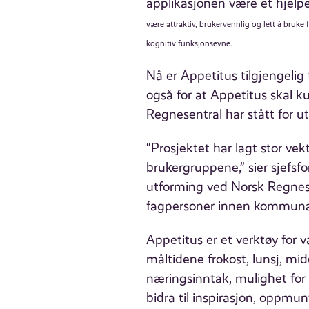
applikasjonen være et hjelp
være attraktiv, brukervennlig og lett å bruke f
kognitiv funksjonsevne.
Nå er Appetitus tilgjengelig 
også for at Appetitus skal k
Regnesentral har stått for ut
“Prosjektet har lagt stor vek
brukergruppene,” sier sjefsfo
utforming ved Norsk Regnese
fagpersoner innen kommuna
Appetitus er et verktøy for v
måltidene frokost, lunsj, mi
næringsinntak, mulighet for å
bidra til inspirasjon, oppmu