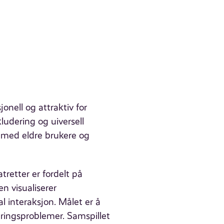
onell og attraktiv for
kludering og uiversell
 med eldre brukere og
tretter er fordelt på
n visualiserer
al interaksjon. Målet er å
æringsproblemer. Samspillet