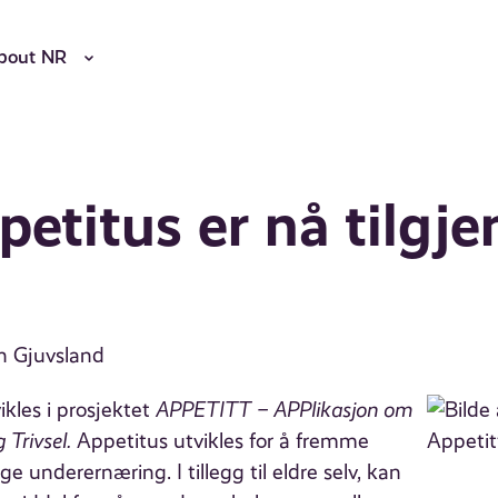
bout NR
titus er nå tilgjen
in Gjuvsland
kles i prosjektet
APPETITT – APPlikasjon om
 Trivsel.
Appetitus utvikles for å fremme
e underernæring. I tillegg til eldre selv, kan