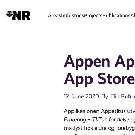
Skip
to
Areas
Industries
Projects
Publications
A
main
content
Appen Appe
App Store
12. June 2020
. By: Elin Ruhl
Applikasjonen Appetitus utvi
Ernæring – TIlTak for helse og
matlyst hos eldre og forebygg