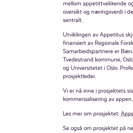
mellom appetittvekkende og 
oversikt og næringsverdi i d
sentralt.
Utviklingen av Appetitus skje
finansiert av Regionale For
Samarbeidspartnere er B
Tvedestrand kommune, Oslo
og Universitetet i Oslo. Pro
prosjektleder.
Vi er nå inne i prosjektets si
kommersialisering av appen. I
Les mer om prosjektet:
Appe
Se også om prosjektet på
ne