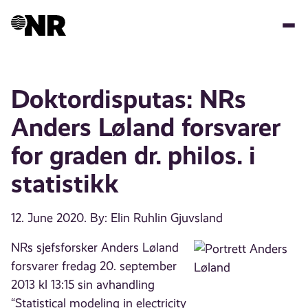
Skip
to
main
content
Doktordisputas: NRs
Anders Løland forsvarer
for graden dr. philos. i
statistikk
12. June 2020
. By: Elin Ruhlin Gjuvsland
NRs sjefsforsker Anders Løland
forsvarer fredag 20. september
2013 kl 13:15 sin avhandling
“Statistical modeling in electricity