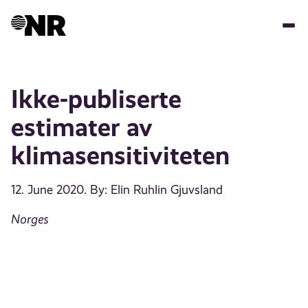
Skip
to
main
content
Ikke-publiserte
estimater av
klimasensitiviteten
12. June 2020
. By: Elin Ruhlin Gjuvsland
Norges