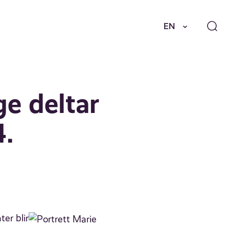
EN
ge deltar
4.
er blir