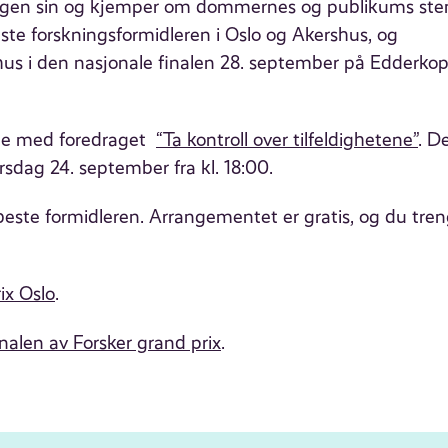
kningen sin og kjemper om dommernes og publikums st
este forskningsformidleren i Oslo og Akershus, og
hus i den nasjonale finalen 28. september på Edderko
rge med foredraget
“Ta kontroll over tilfeldighetene”
. D
sdag 24. september fra kl. 18:00.
ste formidleren. Arrangementet er gratis, og du tren
ix Oslo
.
nalen av Forsker grand prix
.