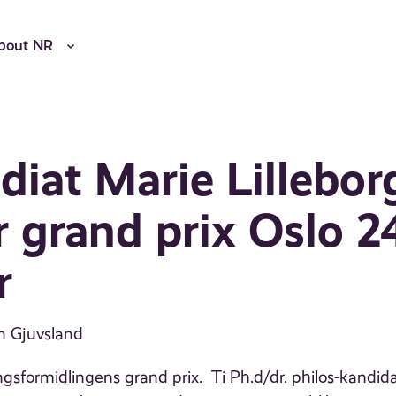
bout NR
diat Marie Lillebor
r grand prix Oslo 2
r
in Gjuvsland
ngsformidlingens grand prix. Ti Ph.d/dr. philos-kandidat