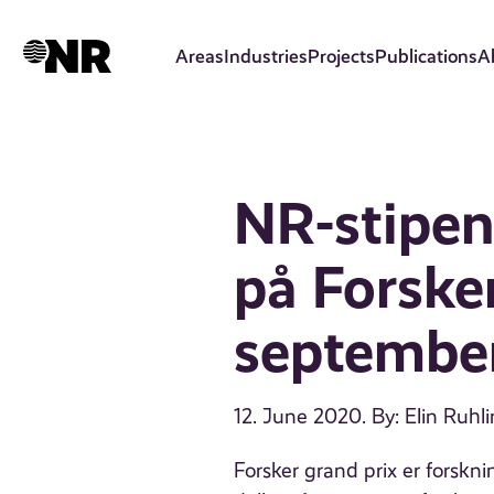
Skip
to
Areas
Industries
Projects
Publications
A
main
content
NR-stipen
på Forske
septembe
12. June 2020
. By: Elin Ruhl
Forsker grand prix er forskni