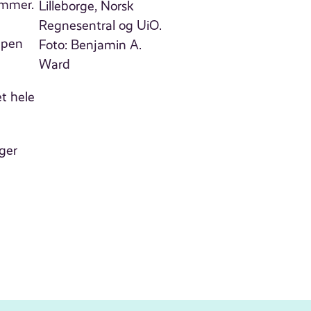
emmer.
ppen
et hele
ger