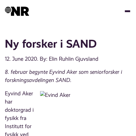
Skip
to
main
content
Ny forsker i SAND
12. June 2020
. By: Elin Ruhlin Gjuvsland
8. februar begynte Eyvind Aker som seniorforsker i
forskningsavdelingen SAND.
Eyvind Aker
har
doktorgrad i
fysikk fra
Institutt for
fysikk ved