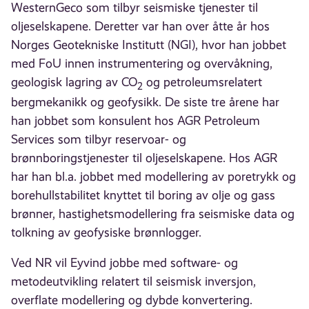
WesternGeco som tilbyr seismiske tjenester til
oljeselskapene. Deretter var han over åtte år hos
Norges Geotekniske Institutt (NGI), hvor han jobbet
med FoU innen instrumentering og overvåkning,
geologisk lagring av CO
og petroleumsrelatert
2
bergmekanikk og geofysikk. De siste tre årene har
han jobbet som konsulent hos AGR Petroleum
Services som tilbyr reservoar- og
brønnboringstjenester til oljeselskapene. Hos AGR
har han bl.a. jobbet med modellering av poretrykk og
borehullstabilitet knyttet til boring av olje og gass
brønner, hastighetsmodellering fra seismiske data og
tolkning av geofysiske brønnlogger.
Ved NR vil Eyvind jobbe med software- og
metodeutvikling relatert til seismisk inversjon,
overflate modellering og dybde konvertering.