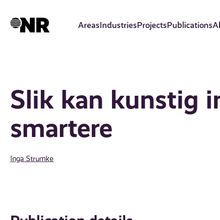
Skip
to
Areas
Industries
Projects
Publications
A
main
content
Slik kan kunstig i
smartere
Inga Strumke