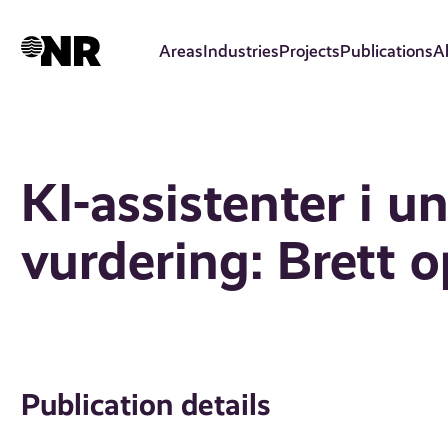
Skip
to
Areas
Industries
Projects
Publications
A
main
content
KI-assistenter i u
vurdering: Brett 
Publication details