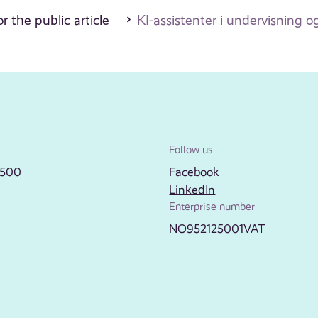
r the public article
KI-assistenter i undervisning 
Follow us
2500
Facebook
LinkedIn
Enterprise number
NO952125001VAT