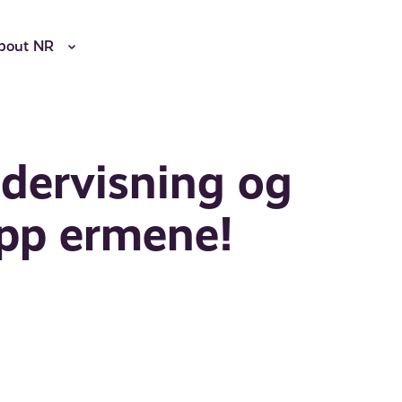
bout NR
ndervisning og
opp ermene!