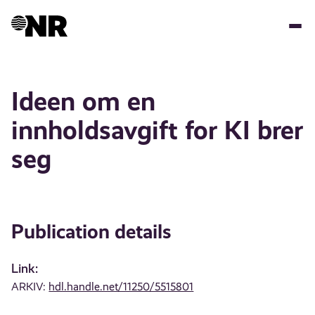
Skip
to
main
content
Ideen om en
innholdsavgift for KI brer
seg
Publication details
Link:
ARKIV:
hdl.handle.net/11250/5515801