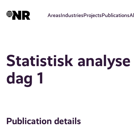
Skip
to
Areas
Industries
Projects
Publications
A
main
content
Statistisk analyse
dag 1
Publication details