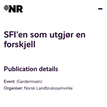
Skip
to
main
content
SFI'en som utgjør en
forskjell
Publication details
Event:
(Gardermoen)
Organiser:
Norsk Landbrukssamvirke