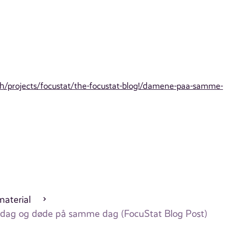
h/projects/focustat/the-focustat-blog!/damene-paa-samme-
aterial
me dag og døde på samme dag (FocuStat Blog Post)