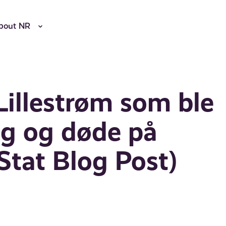
bout NR
 Lillestrøm som ble
g og døde på
tat Blog Post)