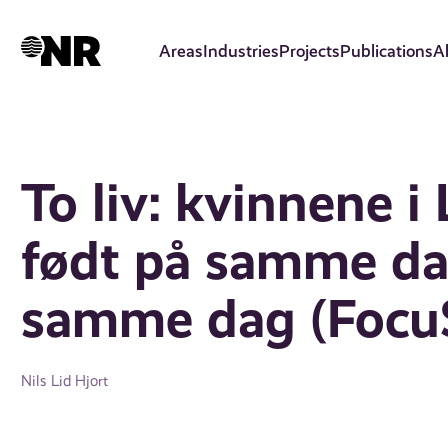
Skip
to
Areas
Industries
Projects
Publications
A
main
content
To liv: kvinnene i
født på samme da
samme dag (FocuS
Nils Lid Hjort