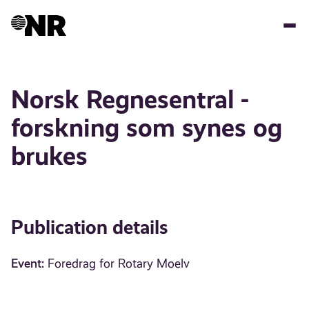
Skip
to
main
content
Norsk Regnesentral -
forskning som synes og
brukes
Publication details
Event:
Foredrag for Rotary Moelv