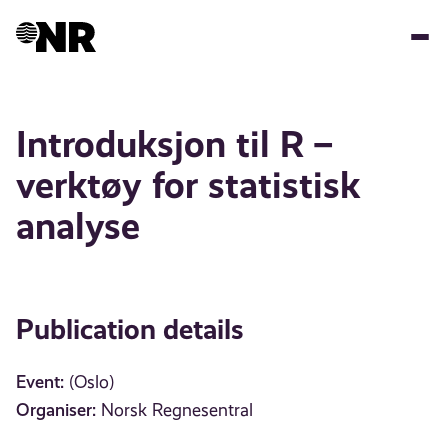
Skip
to
main
content
Introduksjon til R –
verktøy for statistisk
analyse
Publication details
Event:
(Oslo)
Organiser:
Norsk Regnesentral