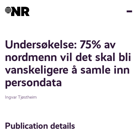
Skip
to
main
content
Undersøkelse: 75% av
nordmenn vil det skal bli
vanskeligere å samle inn
persondata
Ingvar Tjøstheim
Publication details