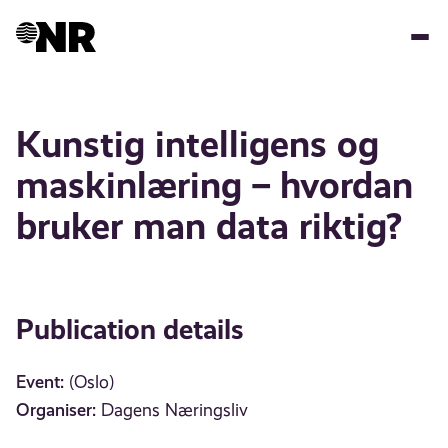
Skip
to
main
content
Kunstig intelligens og
maskinlæring – hvordan
bruker man data riktig?
Publication details
Event:
(Oslo)
Organiser:
Dagens Næringsliv