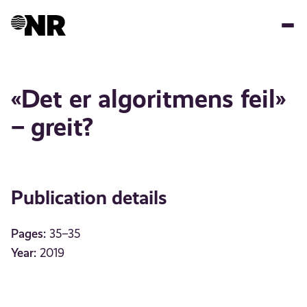
Skip
to
main
content
«Det er algoritmens feil»
– greit?
Publication details
Pages:
35–35
Year:
2019