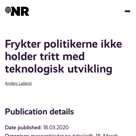
Skip
to
main
content
Frykter politikerne ikke
holder tritt med
teknologisk utvikling
Anders Løland
Publication details
Date published:
18.03.2020
Organiser: