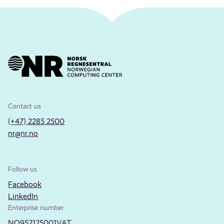
Contact us
(+47) 2285 2500
nr@nr.no
Follow us
Facebook
LinkedIn
Enterprise number
NO952125001VAT