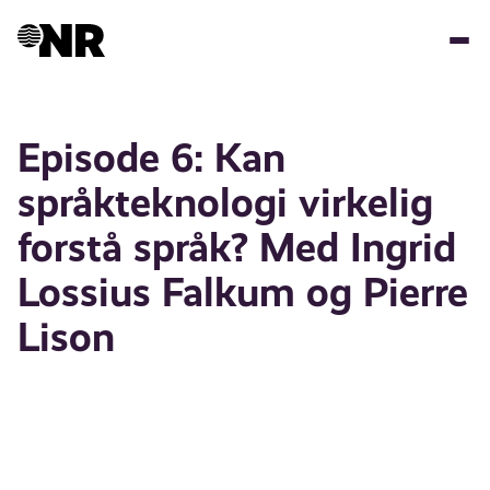
Skip
to
main
content
Episode 6: Kan
språkteknologi virkelig
forstå språk? Med Ingrid
Lossius Falkum og Pierre
Lison