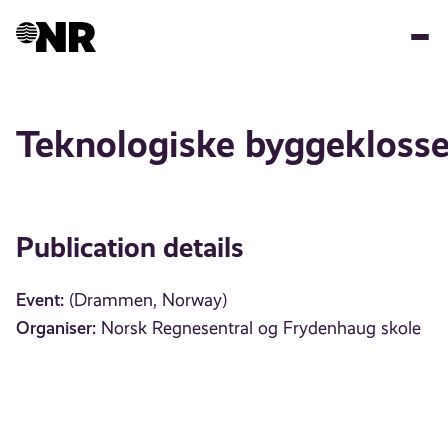
Skip
to
main
content
Teknologiske byggeklosse
Publication details
Event:
(Drammen, Norway)
Organiser:
Norsk Regnesentral og Frydenhaug skole