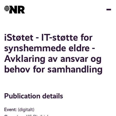
Skip
to
main
content
iStøtet - IT-støtte for
synshemmede eldre -
Avklaring av ansvar og
behov for samhandling
Publication details
Event:
(digitalt)