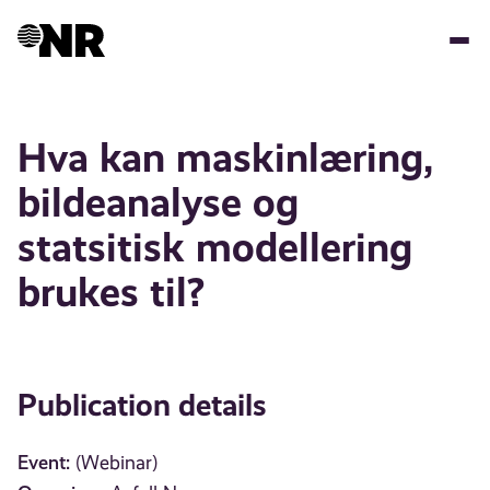
Skip
to
main
content
Hva kan maskinlæring,
bildeanalyse og
statsitisk modellering
brukes til?
Publication details
Event:
(Webinar)