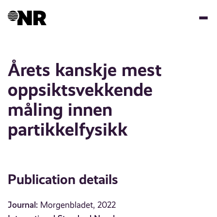
Skip
to
main
content
Årets kanskje mest
oppsiktsvekkende
måling innen
partikkelfysikk
Publication details
Journal:
Morgenbladet, 2022