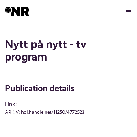
Skip
to
main
content
Nytt på nytt - tv
program
Publication details
Link:
ARKIV:
hdl.handle.net/11250/4772523