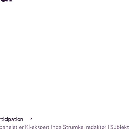
ticipation
I panelet er KI-ekspert Inga Strümke, redaktør i Subjek