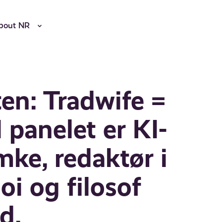
bout NR
ten: Tradwife =
 panelet er KI-
mke, redaktør i
i og filosof
d.