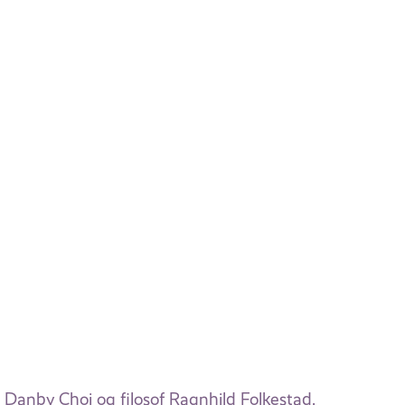
t Danby Choi og filosof Ragnhild Folkestad.