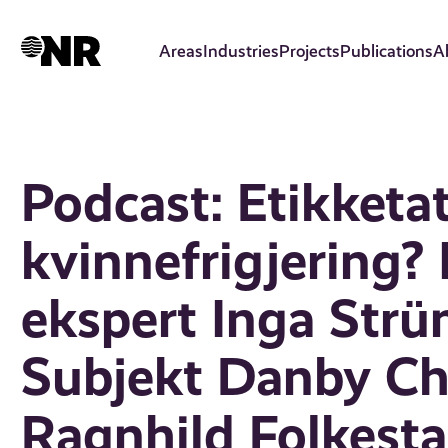
Skip
to
Areas
Industries
Projects
Publications
A
main
content
Podcast: Etikketa
kvinnefrigjering? I
ekspert Inga Strü
Subjekt Danby Cho
Ragnhild Folkesta