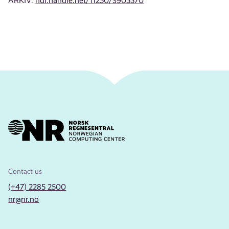
ARKIV:
hdl.handle.net/11250/3905570
Contact us
(+47) 2285 2500
nr@nr.no