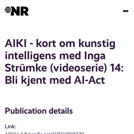
Skip
to
main
content
AIKI - kort om kunstig
intelligens med Inga
Strümke (videoserie) 14:
Bli kjent med AI-Act
Publication details
Link: