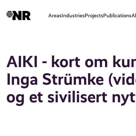
Skip
to
Areas
Industries
Projects
Publications
A
main
content
AIKI - kort om ku
Inga Strümke (vide
og et sivilisert nyt