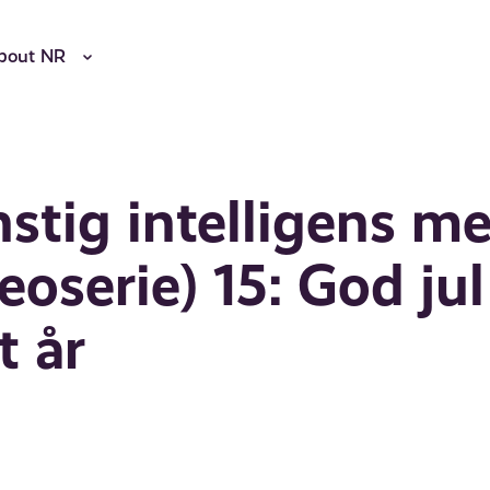
bout NR
nstig intelligens m
oserie) 15: God jul
t år