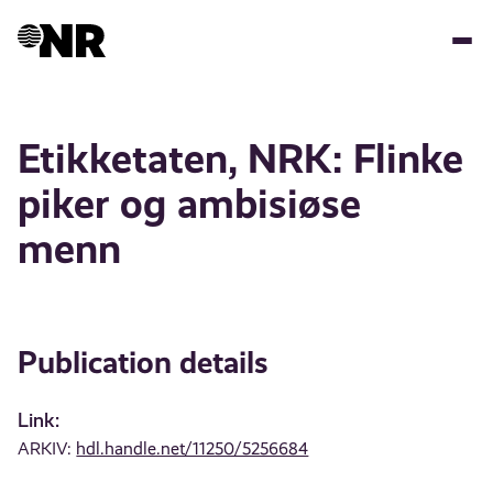
Skip
to
main
content
Etikketaten, NRK: Flinke
piker og ambisiøse
menn
Publication details
Link:
ARKIV:
hdl.handle.net/11250/5256684