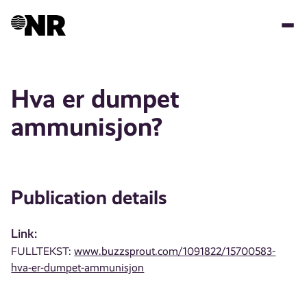
Skip
to
main
content
Hva er dumpet
ammunisjon?
Publication details
Link:
FULLTEKST:
www.buzzsprout.com/1091822/15700583-
hva-er-dumpet-ammunisjon