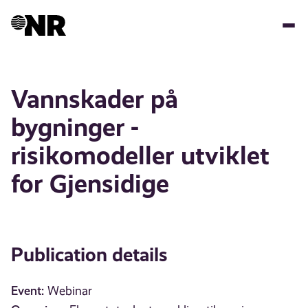
Skip
to
main
content
Vannskader på
bygninger -
risikomodeller utviklet
for Gjensidige
Publication details
Event:
Webinar