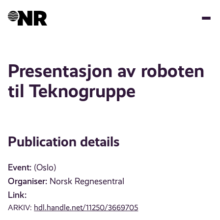
Skip
to
main
content
Presentasjon av roboten
til Teknogruppe
Publication details
Event:
(Oslo)
Organiser:
Norsk Regnesentral
Link:
ARKIV:
hdl.handle.net/11250/3669705