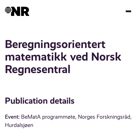
Skip
to
main
content
Beregningsorientert
matematikk ved Norsk
Regnesentral
Publication details
Event:
BeMatA programmøte, Norges Forskningsråd,
Hurdalsjøen