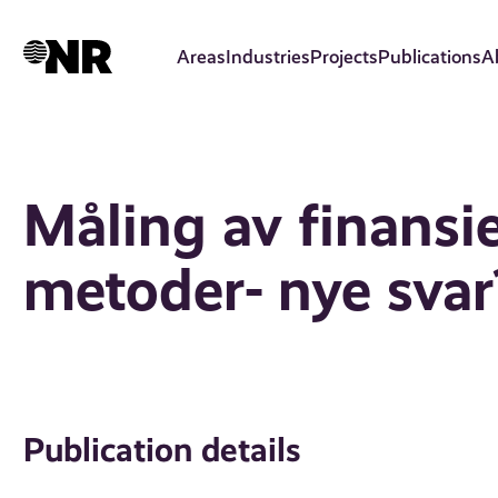
Skip
to
Areas
Industries
Projects
Publications
A
main
content
Måling av finansie
metoder- nye svar
Publication details