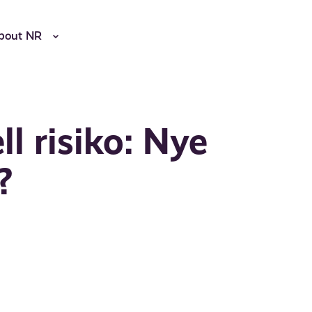
bout NR
ll risiko: Nye
?