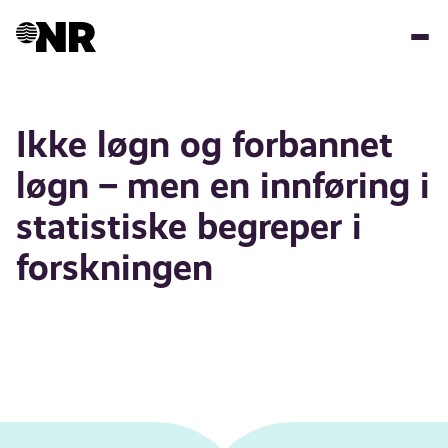
Skip
to
main
content
Ikke løgn og forbannet
løgn – men en innføring i
statistiske begreper i
forskningen