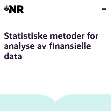
Skip
to
main
content
Statistiske metoder for
analyse av finansielle
data