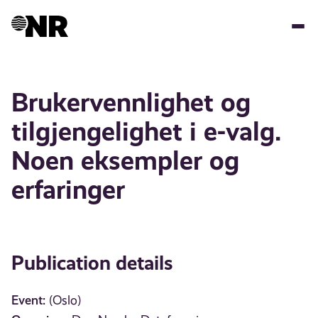
Skip
to
main
content
Brukervennlighet og
tilgjengelighet i e-valg.
Noen eksempler og
erfaringer
Publication details
Event:
(Oslo)