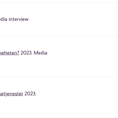
dia interview
skeheten?
2023. Media
setjenester
2023.