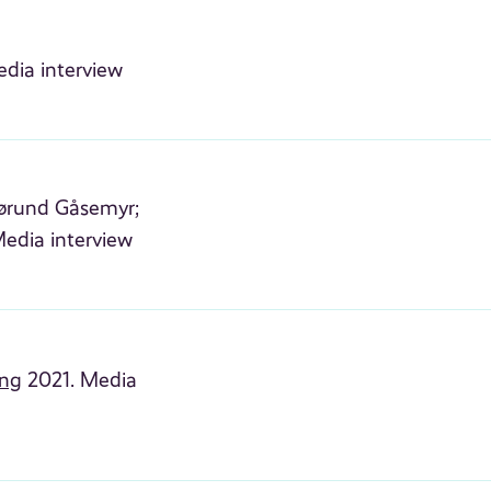
dia interview
ørund Gåsemyr;
edia interview
ing
2021. Media