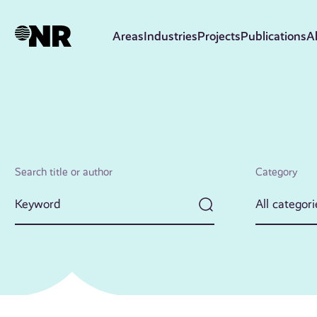
Skip
to
Areas
Industries
Projects
Publications
A
main
content
Search title or author
Category
All categori