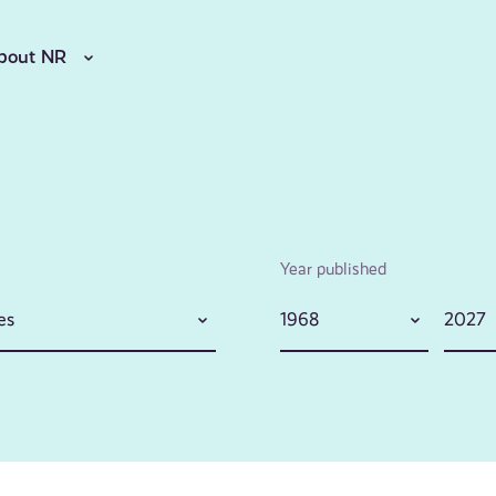
bout NR
Year published
es
1968
2027