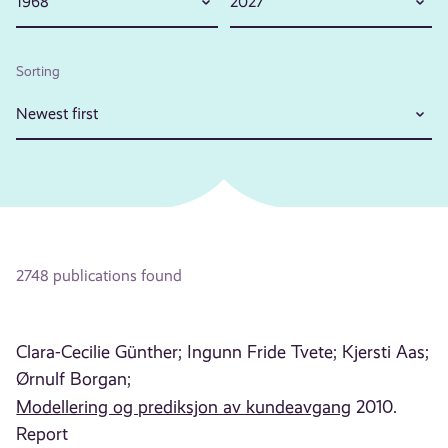
1968
2027
Sorting
Newest first
2748 publications found
Clara-Cecilie Günther;
Ingunn Fride Tvete;
Kjersti Aas;
Ørnulf Borgan;
Modellering og prediksjon av kundeavgang
2010.
Report