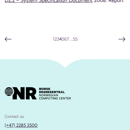
D2.2 – System Specification Document
2008. Report
1
2
3
4
5
6
7
…
55
Contact us
(+47) 2285 2500