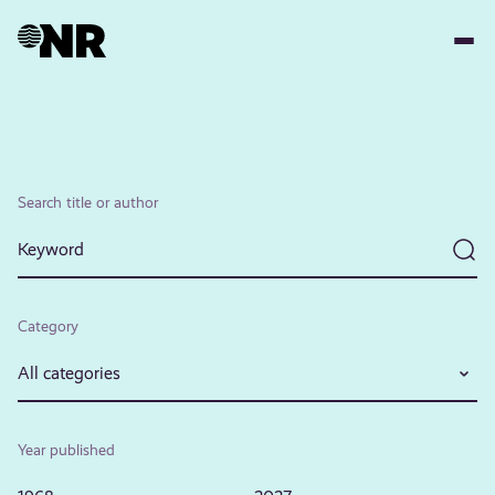
Skip
to
main
content
Search title or author
Category
All categories
Year published