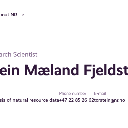
bout NR
rch Scientist
tein Mæland Fjelds
Phone number
E-mail
ysis of natural resource data
+47 22 85 26 62
torstein@nr.no