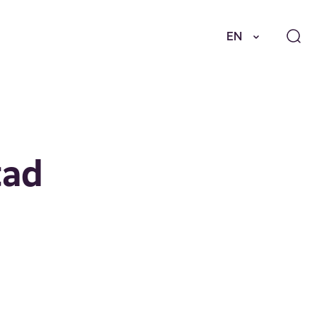
EN
tad