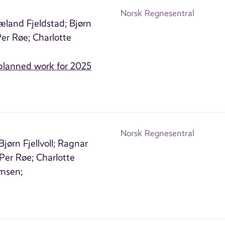
Norsk Regnesentral
æland Fjeldstad;
Bjørn
er Røe;
Charlotte
planned work for 2025
Norsk Regnesentral
Bjørn Fjellvoll;
Ragnar
Per Røe;
Charlotte
msen;