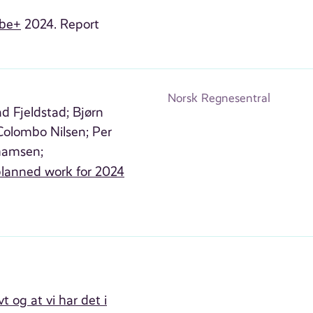
ube+
2024. Report
Norsk Regnesentral
d Fjeldstad;
Bjørn
Colombo Nilsen;
Per
hamsen;
lanned work for 2024
t og at vi har det i