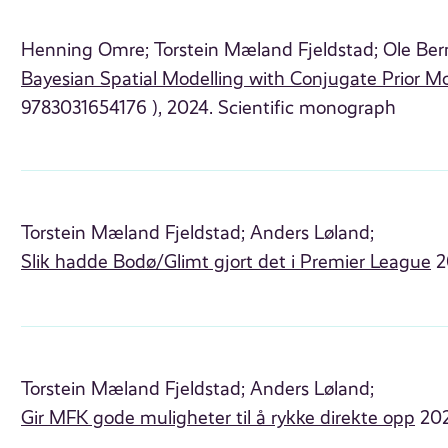
Henning Omre;
Torstein Mæland Fjeldstad;
Ole Ber
Bayesian Spatial Modelling with Conjugate Prior M
9783031654176 ), 2024. Scientific monograph
Torstein Mæland Fjeldstad;
Anders Løland;
Slik hadde Bodø/Glimt gjort det i Premier League
2
Torstein Mæland Fjeldstad;
Anders Løland;
Gir MFK gode muligheter til å rykke direkte opp
202