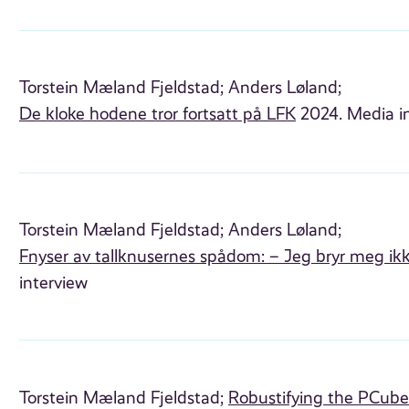
Torstein Mæland Fjeldstad;
Anders Løland;
De kloke hodene tror fortsatt på LFK
2024. Media i
Torstein Mæland Fjeldstad;
Anders Løland;
Fnyser av tallknusernes spådom: – Jeg bryr meg ik
interview
Torstein Mæland Fjeldstad;
Robustifying the PCub