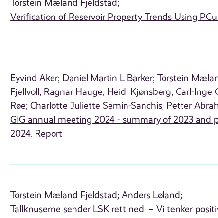
Torstein Mæland Fjeldstad;
Verification of Reservoir Property Trends Using PC
Eyvind Aker;
Daniel Martin L Barker;
Torstein Mælan
Fjellvoll;
Ragnar Hauge;
Heidi Kjønsberg;
Carl-Inge 
Røe;
Charlotte Juliette Semin-Sanchis;
Petter Abra
GIG annual meeting 2024 - summary of 2023 and p
2024. Report
Torstein Mæland Fjeldstad;
Anders Løland;
Tallknuserne sender LSK rett ned: – Vi tenker positiv