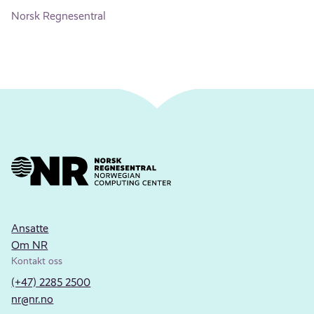
Norsk Regnesentral
Ansatte
Om NR
Kontakt oss
(+47) 2285 2500
nr@nr.no