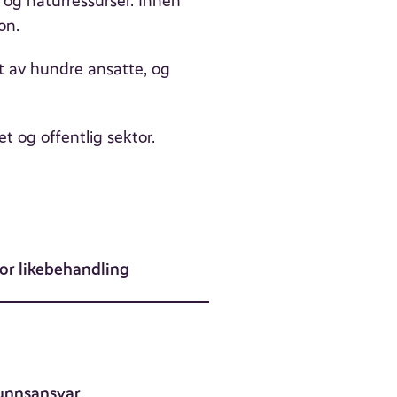
e og naturressurser. Innen
on.
nt av hundre ansatte, og
t og offentlig sektor.
for likebehandling
nnsansvar