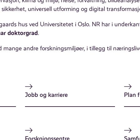
ervasjon, klima og miljø, helse, forvaltning, bildeanalys
sikkerhet, universell utforming og digital transformasj
ygaards hus ved Universitetet i Oslo. NR har i underka
har doktorgrad
.
mange andre forskningsmiljøer, i tillegg til næringslive
Jobb og karriere
Plan 
Forskningssentre
Samfu