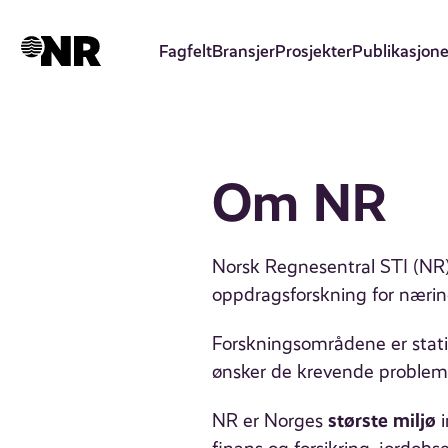
Hopp
til
Fagfelt
Bransjer
Prosjekter
Publikasjone
hovedinnhold
Om NR
Norsk Regnesentral STI (NR) 
oppdragsforskning for næring
Forskningsområdene er statis
ønsker de krevende problemst
største miljø
NR er Norges
i