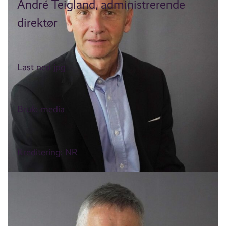
André Teigland, administrerende
direktør
Last ned jpg
Bruk: media
Kreditering: NR