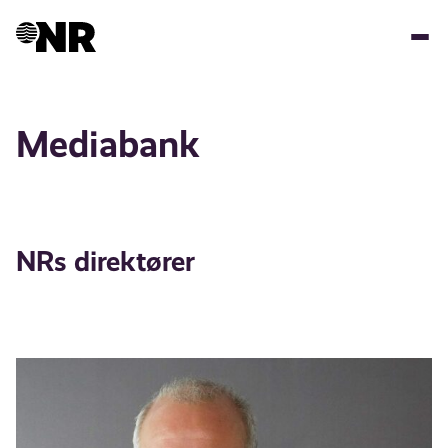
Hopp
til
hovedinnhold
Mediabank
NRs direktører