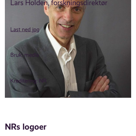
Lars Holden, forskningsdirektør
Last ned jpg
Bruk: media
Kreditering: NR
NRs logoer