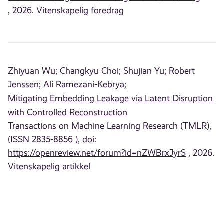
, 2026. Vitenskapelig foredrag
Zhiyuan Wu;
Changkyu Choi;
Shujian Yu;
Robert
Jenssen;
Ali Ramezani-Kebrya;
Mitigating Embedding Leakage via Latent Disruption
with Controlled Reconstruction
Transactions on Machine Learning Research (TMLR),
(ISSN 2835-8856 ), doi:
https://openreview.net/forum?id=nZWBrxJyrS
, 2026.
Vitenskapelig artikkel