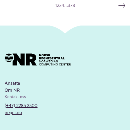
1
2
3
4
…
378
Ansatte
Om NR
Kontakt oss
(+47) 2285 2500
nr@nr.no