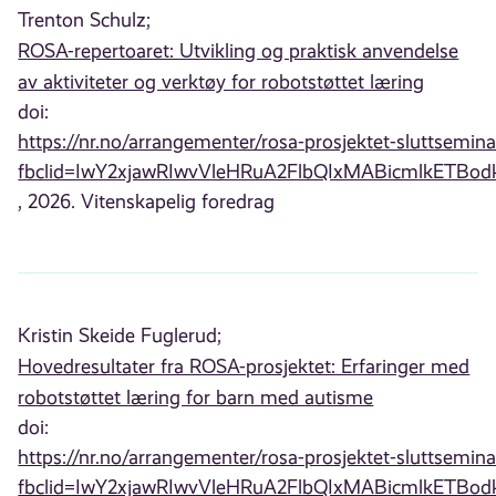
Trenton Schulz;
ROSA-repertoaret: Utvikling og praktisk anvendelse
av aktiviteter og verktøy for robotstøttet læring
doi:
https://nr.no/arrangementer/rosa-prosjektet-sluttsemina
fbclid=IwY2xjawRIwvVleHRuA2FlbQIxMABicmlkE
, 2026. Vitenskapelig foredrag
Kristin Skeide Fuglerud;
Hovedresultater fra ROSA-prosjektet: Erfaringer med
robotstøttet læring for barn med autisme
doi:
https://nr.no/arrangementer/rosa-prosjektet-sluttsemina
fbclid=IwY2xjawRIwvVleHRuA2FlbQIxMABicmlkE