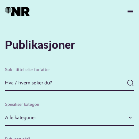
Hopp
til
hovedinnhold
Publikasjoner
Søk i tittel eller forfatter
Spesifiser kategori
Alle kategorier
Publisert når?