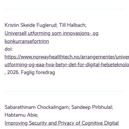
Kristin Skeide Fuglerud;
Till Halbach;
Universell utforming som innovasjons- og
konkurransefortrinn
doi:
https://www.norwayhealthtech.no/arrangementer/univer
utforming-og-eaa-hva-betyr-det-for-digital-helseteknolo
, 2026. Faglig foredrag
Sabarathinam Chockalingam;
Sandeep Pirbhulal;
Habtamu Abie;
Improving Security and Privacy of Cognitive Digital