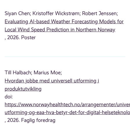
Siyan Chen;
Kristoffer Wickstrøm;
Robert Jenssen;
Evaluating AI-based Weather Forecasting Models for
Local Wind Speed Prediction in Northern Norway
, 2026. Poster
Till Halbach;
Marius Moe;
Hvordan jobbe med universell utforming i
produktutvikling
doi:
https://www.norwayhealthtech.no/arrangementer/univer
utforming-og-eaa-hva-betyr-det-for-digital-helseteknolo
, 2026. Faglig foredrag