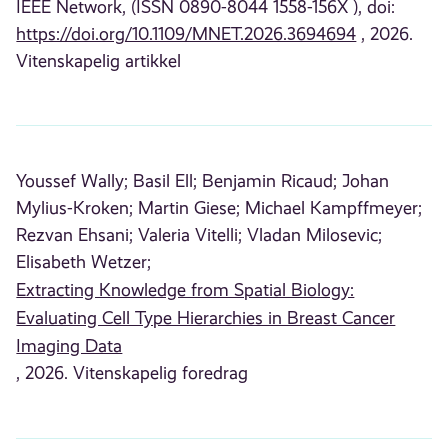
IEEE Network, (ISSN 0890-8044 1558-156X ), doi:
https://doi.org/10.1109/MNET.2026.3694694
, 2026.
Vitenskapelig artikkel
Youssef Wally;
Basil Ell;
Benjamin Ricaud;
Johan
Mylius-Kroken;
Martin Giese;
Michael Kampffmeyer;
Rezvan Ehsani;
Valeria Vitelli;
Vladan Milosevic;
Elisabeth Wetzer;
Extracting Knowledge from Spatial Biology:
Evaluating Cell Type Hierarchies in Breast Cancer
Imaging Data
, 2026. Vitenskapelig foredrag