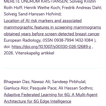
MERETE UNDRUM KRISTIANSEN;
Solveig Kristin
Roth Hoff;
Henrik Wethe Koch;
Fredrik Andreas Dahl;
Solveig Sand-Hanssen Hofvind;
Location of AI risk markers and associated
mammographic features in screening mammograms
obtained years before screen-detected breast cancer
European Radiology, (ISSN 0938-7994 1432-1084 ),
doi:
https://doi.org/10.1007/s00330-026-12689-z
,
2026. Vitenskapelig artikkel
Bhagwan Das;
Nawaz Ali;
Sandeep Pirbhulal;
Gianluca Aloi;
Pasquale Pace;
Ali Hassan Sodhro;
Adaptive Federated Learning for 6G: A Multi-Agent
Architecture for 6G Edge Intelligence