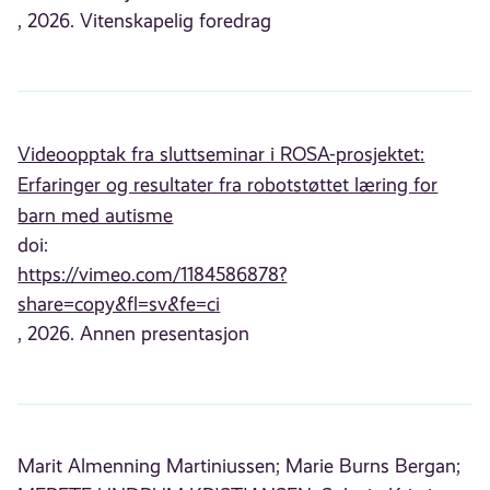
, 2026. Vitenskapelig foredrag
Videoopptak fra sluttseminar i ROSA-prosjektet:
Erfaringer og resultater fra robotstøttet læring for
barn med autisme
doi:
https://vimeo.com/1184586878?
share=copy&fl=sv&fe=ci
, 2026. Annen presentasjon
Marit Almenning Martiniussen;
Marie Burns Bergan;