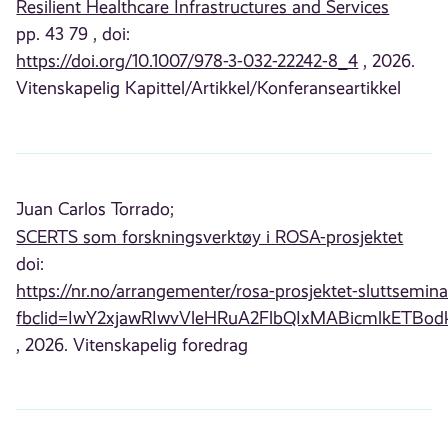
Resilient Healthcare Infrastructures and Services
pp. 43 79 , doi:
https://doi.org/10.1007/978-3-032-22242-8_4
, 2026.
Vitenskapelig Kapittel/Artikkel/Konferanseartikkel
Juan Carlos Torrado;
SCERTS som forskningsverktøy i ROSA-prosjektet
doi:
https://nr.no/arrangementer/rosa-prosjektet-sluttsemina
fbclid=IwY2xjawRIwvVleHRuA2FlbQIxMABicmlkE
, 2026. Vitenskapelig foredrag