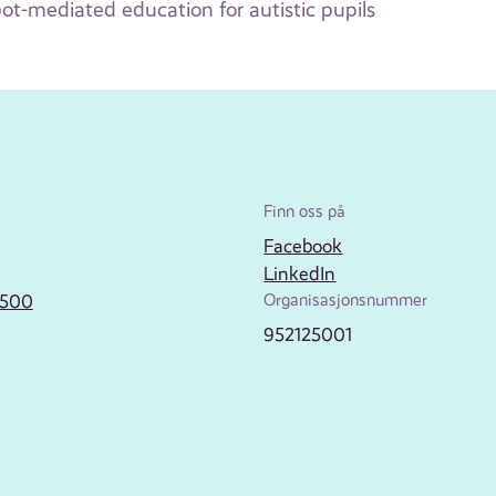
bot-mediated education for autistic pupils
Finn oss på
Facebook
LinkedIn
2500
Organisasjonsnummer
952125001