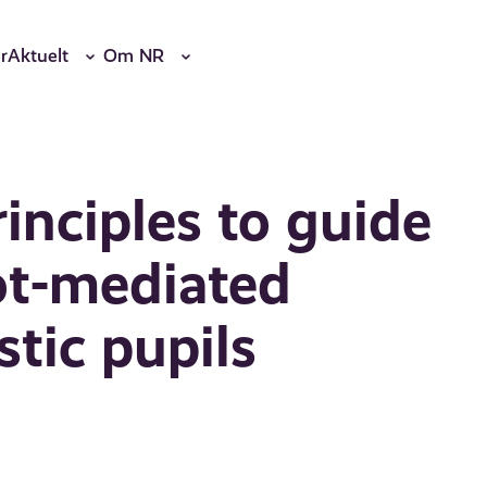
r
Aktuelt
Om NR
inciples to guide
ot-mediated
stic pupils