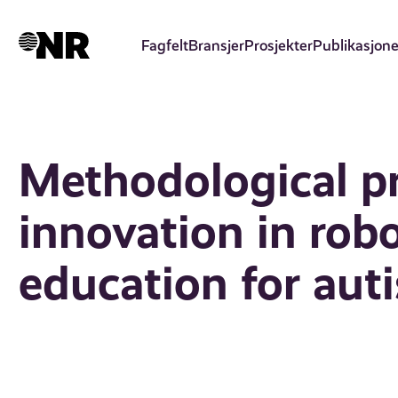
Hopp
til
Fagfelt
Bransjer
Prosjekter
Publikasjone
hovedinnhold
Methodological pr
innovation in rob
education for auti