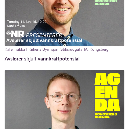
Kafé Tråkka | Kirkens Bymisjon, Stiksrudgata 1A, Kongsberg
Avslører skjult vannkraftpotensial