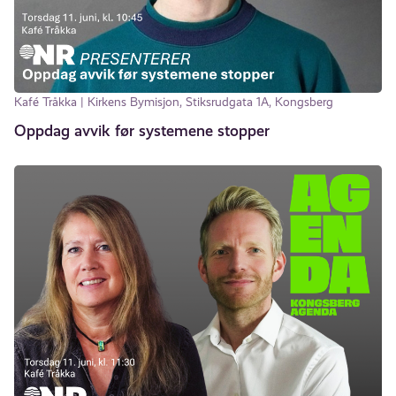
Kafé Tråkka | Kirkens Bymisjon, Stiksrudgata 1A, Kongsberg
Oppdag avvik før systemene stopper