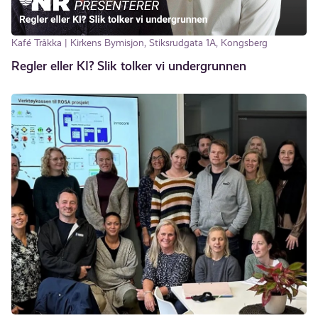
Kafé Tråkka | Kirkens Bymisjon, Stiksrudgata 1A, Kongsberg
Regler eller KI? Slik tolker vi undergrunnen