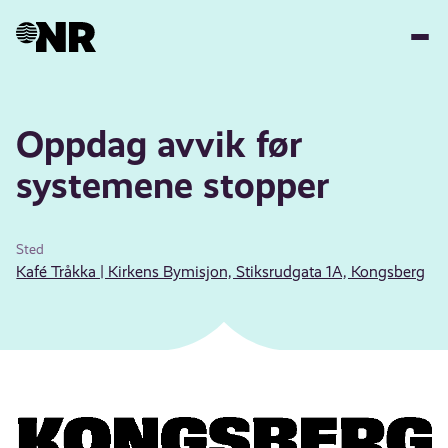
Hopp
til
hovedinnhold
Oppdag avvik før
systemene stopper
Sted
Kafé Tråkka | Kirkens Bymisjon, Stiksrudgata 1A, Kongsberg