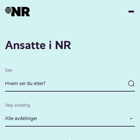
Hopp
til
hovedinnhold
Ansatte i NR
Søk
Velg avdeling
Alle avdelinger