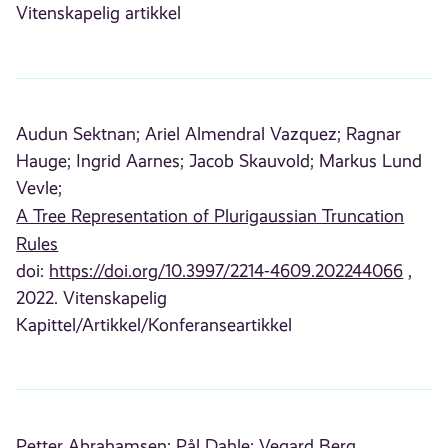
Vitenskapelig artikkel
Audun Sektnan;
Ariel Almendral Vazquez;
Ragnar
Hauge;
Ingrid Aarnes;
Jacob Skauvold;
Markus Lund
Vevle;
A Tree Representation of Plurigaussian Truncation
Rules
doi:
https://doi.org/10.3997/2214-4609.202244066
,
2022. Vitenskapelig
Kapittel/Artikkel/Konferanseartikkel
Petter Abrahamsen;
Pål Dahle;
Vegard Berg