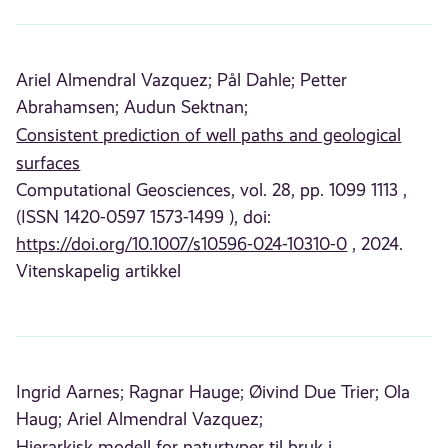
Ariel Almendral Vazquez;
Pål Dahle;
Petter
Abrahamsen;
Audun Sektnan;
Consistent prediction of well paths and geological
surfaces
Computational Geosciences, vol. 28, pp. 1099 1113 ,
(ISSN 1420-0597 1573-1499 ), doi:
https://doi.org/10.1007/s10596-024-10310-0
, 2024.
Vitenskapelig artikkel
Ingrid Aarnes;
Ragnar Hauge;
Øivind Due Trier;
Ola
Haug;
Ariel Almendral Vazquez;
Hierarkisk modell for naturtyper til bruk i