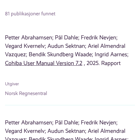
81 publikasjoner funnet
Petter Abrahamsen;
Pål Dahle;
Fredrik Nevjen;
Vegard Kvernelv;
Audun Sektnan;
Ariel Almendral
Vazquez;
Bendik Skundberg Waade;
Ingrid Aarnes;
Cohiba User Manual Version 7.2
, 2025. Rapport
Utgiver
Norsk Regnesentral
Petter Abrahamsen;
Pål Dahle;
Fredrik Nevjen;
Vegard Kvernelv;
Audun Sektnan;
Ariel Almendral
Vazquez;
Bendik Skundberg Waade;
Ingrid Aarnes;