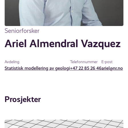
Seniorforsker
Ariel Almendral Vazquez
Avdeling
Telefonnummer
E-post
Statistisk modellering av geologi
+47 22 85 26 46
ariel@nr.no
Prosjekter