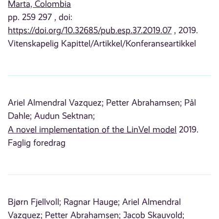
Marta, Colombia
pp. 259 297 , doi:
https://doi.org/10.32685/pub.esp.37.2019.07
, 2019.
Vitenskapelig Kapittel/Artikkel/Konferanseartikkel
Ariel Almendral Vazquez;
Petter Abrahamsen;
Pål
Dahle;
Audun Sektnan;
A novel implementation of the LinVel model
2019.
Faglig foredrag
Bjørn Fjellvoll;
Ragnar Hauge;
Ariel Almendral
Vazquez;
Petter Abrahamsen;
Jacob Skauvold;