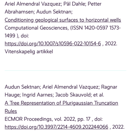
Ariel Almendral Vazquez;
Pål Dahle;
Petter
Abrahamsen;
Audun Sektnan;
Conditioning geological surfaces to horizontal wells
Computational Geosciences, (ISSN 1420-0597 1573-
1499 ), doi:
https://doi.org/10.1007/s10596-022-10154-6
, 2022.
Vitenskapelig artikkel
Audun Sektnan;
Ariel Almendral Vazquez;
Ragnar
Hauge;
Ingrid Aarnes;
Jacob Skauvold;
et al.
A Tree Representation of Plurigaussian Truncation
Rules
ECMOR Proceedings, vol. 2022, pp. 17 , doi:
https://doi.org/10.3997/2214-4609.202244066
, 2022.