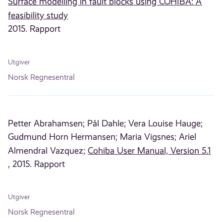
Surface modelling in fault blocks using COHIBA: A
feasibility study
2015. Rapport
Utgiver
Norsk Regnesentral
Petter Abrahamsen;
Pål Dahle;
Vera Louise Hauge;
Gudmund Horn Hermansen;
Maria Vigsnes;
Ariel
Almendral Vazquez;
Cohiba User Manual, Version 5.1
, 2015. Rapport
Utgiver
Norsk Regnesentral