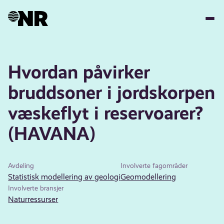
Hopp
til
hovedinnhold
Hvordan påvirker
bruddsoner i jordskorpen
væskeflyt i reservoarer?
(HAVANA)
Avdeling
Involverte fagområder
Statistisk modellering av geologi
Geomodellering
Involverte bransjer
Naturressurser