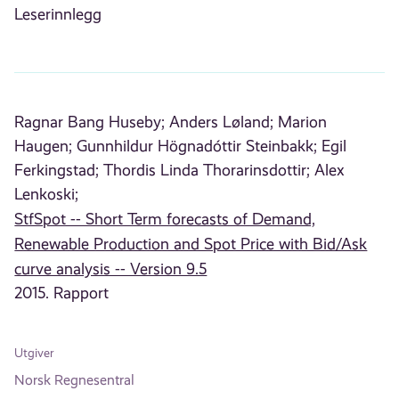
Leserinnlegg
Ragnar Bang Huseby;
Anders Løland;
Marion
Haugen;
Gunnhildur Högnadóttir Steinbakk;
Egil
Ferkingstad;
Thordis Linda Thorarinsdottir;
Alex
Lenkoski;
StfSpot -- Short Term forecasts of Demand,
Renewable Production and Spot Price with Bid/Ask
curve analysis -- Version 9.5
2015. Rapport
Utgiver
Norsk Regnesentral