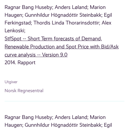
Ragnar Bang Huseby;
Anders Løland;
Marion
Haugen;
Gunnhildur Högnadóttir Steinbakk;
Egil
Ferkingstad;
Thordis Linda Thorarinsdottir;
Alex
Lenkoski;
StfSpot -- Short Term forecasts of Demand,
Renewable Production and Spot Price with Bid/Ask
curve analysis -- Version 9.0
2014. Rapport
Utgiver
Norsk Regnesentral
Ragnar Bang Huseby;
Anders Løland;
Marion
Haugen;
Gunnhildur Högnadóttir Steinbakk;
Egil