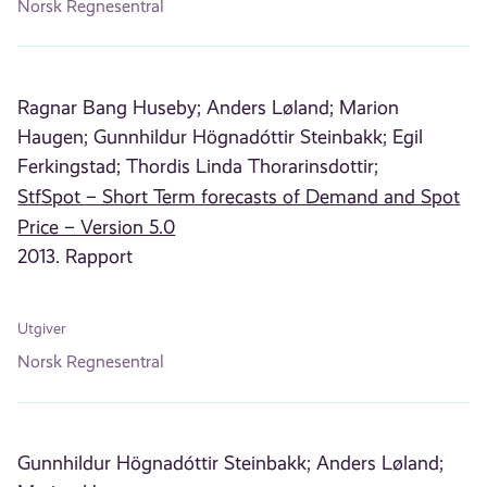
Norsk Regnesentral
Ragnar Bang Huseby;
Anders Løland;
Marion
Haugen;
Gunnhildur Högnadóttir Steinbakk;
Egil
Ferkingstad;
Thordis Linda Thorarinsdottir;
StfSpot – Short Term forecasts of Demand and Spot
Price – Version 5.0
2013. Rapport
Utgiver
Norsk Regnesentral
Gunnhildur Högnadóttir Steinbakk;
Anders Løland;