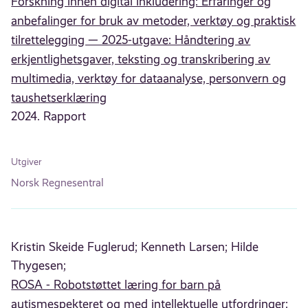
Forskning innen digital inkludering: Erfaringer og
anbefalinger for bruk av metoder, verktøy og praktisk
tilrettelegging — 2025-utgave: Håndtering av
erkjentlighetsgaver, teksting og transkribering av
multimedia, verktøy for dataanalyse, personvern og
taushetserklæring
2024. Rapport
Utgiver
Norsk Regnesentral
Kristin Skeide Fuglerud;
Kenneth Larsen;
Hilde
Thygesen;
ROSA - Robotstøttet læring for barn på
autismespekteret og med intellektuelle utfordringer: