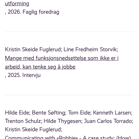
utforming
, 2026. Faglig foredrag
Kristin Skeide Fuglerud;
Line Fredheim Storvik;
Mange med funksjonsnedsettelse som ikke er i
arbeid, kan tenke seg å jobbe
, 2025. Intervju
Hilde Eide;
Bente Søfting;
Tom Eide;
Kenneth Larsen;
Trenton Schulz;
Hilde Thygesen;
Juan Carlos Torrado;
Kristin Skeide Fuglerud;
Communicating with «Robbie» - A case study: (How)