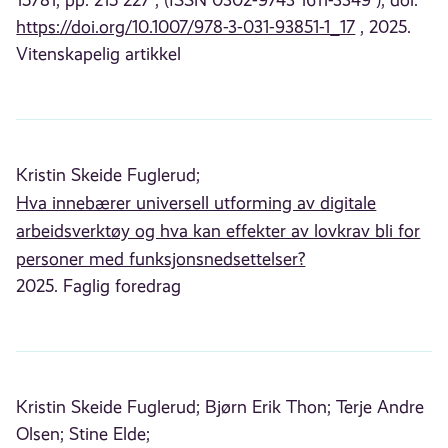
15781, pp. 215 227 , (ISSN 0302-9743 1611-3349 ), doi:
https://doi.org/10.1007/978-3-031-93851-1_17
, 2025.
Vitenskapelig artikkel
Kristin Skeide Fuglerud;
Hva innebærer universell utforming av digitale
arbeidsverktøy og hva kan effekter av lovkrav bli for
personer med funksjonsnedsettelser?
2025. Faglig foredrag
Kristin Skeide Fuglerud;
Bjørn Erik Thon;
Terje Andre
Olsen;
Stine Elde;