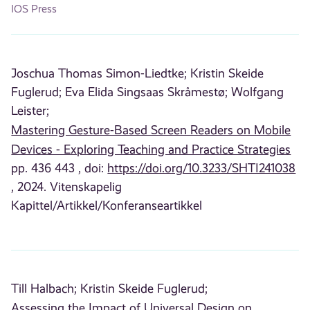
IOS Press
Joschua Thomas Simon-Liedtke;
Kristin Skeide
Fuglerud;
Eva Elida Singsaas Skråmestø;
Wolfgang
Leister;
Mastering Gesture-Based Screen Readers on Mobile
Devices - Exploring Teaching and Practice Strategies
pp. 436 443 , doi:
https://doi.org/10.3233/SHTI241038
, 2024. Vitenskapelig
Kapittel/Artikkel/Konferanseartikkel
Till Halbach;
Kristin Skeide Fuglerud;
Assessing the Impact of Universal Design on