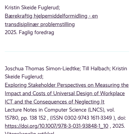
Kristin Skeide Fuglerud;
Bærekraftig hjelpemiddelformidling - en
transdisiplinær problemstilling
2025. Faglig foredrag
Joschua Thomas Simon-Liedtke;
Till Halbach;
Kristin
Skeide Fuglerud;
Exploring Stakeholder Perspectives on Measuring the
Impact and Costs of Universal Design of Workplace
ICT and the Consequences of Neglecting It
Lecture Notes in Computer Science (LNCS), vol.
15780, pp. 138 152 , (ISSN 0302-9743 1611-3349 ), doi:
https://doi.org/10.1007/978-3-031-93848-1_10
, 2025.
Vitenskapelig artikkel