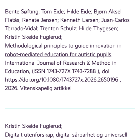
Bente Søfting;
Tom Eide;
Hilde Eide;
Bjørn Aksel
Flatås;
Renate Jensen;
Kenneth Larsen;
Juan-Carlos
Torrado-Vidal;
Trenton Schulz;
Hilde Thygesen;
Kristin Skeide Fuglerud;
Methodological principles to guide innovation in
robot-mediated education for autistic pupils
International Journal of Research & Method in
Education, (ISSN 1743-727X 1743-7288 ), doi:
https://doi.org/10.1080/1743727x.2026.2650196
,
2026. Vitenskapelig artikkel
Kristin Skeide Fuglerud;
Digitalt utenforskap, digital sårbarhet og universell